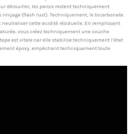
ur dérouiller, les parois restent techniquement
s rinçage (flash rust). Techniquement, le bicarbonate
neutraliser cette acidité résiduelle. En remplissant
 saturée, vous créez techniquement une couche
ape est vitale car elle stabilise techniquement l’état
evêtement époxy, empêchant techniquement toute