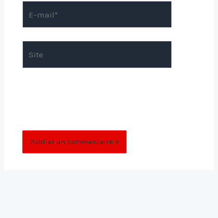
E-
mail*
Site
Enregistrer mon nom, mon e-mail et mon
site dans le navigateur pour mon prochain
commentaire.