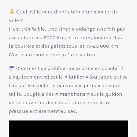
Quel est le coût d’entretien d’un scooter de
ville ?
Il est très faible. Une simple vidange une fois par
an ou tous les 6000 km, et un remplacement de
la courroie et des galets tous les 15-20 000 km.
C’est bien moins cher qu’une voiture.
Comment se protéger de la pluie en scooter ?
L’équipement roi est le
« tablier »
(ou jupe), qui se
fixe sur le scooter et couvre vos jambes et votre
taille. Couplé à des
« manchons »
sur le guidon,
vous pouvez rouler sous la pluie en restant
presque entièrement au sec.