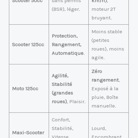
Scooter 50cc
sans permis
km/h)
,
(BSR), léger.
moteur 2T
bruyant.
Moins stable
Protection,
(petites
Scooter 125cc
Rangement,
roues), moins
Automatique
.
agile.
Zéro
Agilité,
rangement
,
Stabilité
Moto 125cc
Exposé à la
(grandes
pluie, Boîte
roues)
, Plaisir.
manuelle.
Confort,
Stabilité,
Lourd,
Maxi-Scooter
Vitesse
Encombrant,