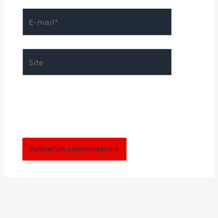
E-
mail*
Site
Enregistrer mon nom, mon e-mail et mon
site dans le navigateur pour mon prochain
commentaire.