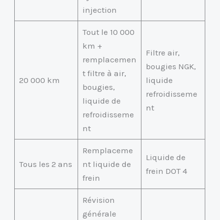
injection
Tout le 10 000
km +
Filtre air,
remplacemen
bougies NGK,
t filtre à air,
20 000 km
liquide
bougies,
refroidisseme
liquide de
nt
refroidisseme
nt
Remplaceme
Liquide de
Tous les 2 ans
nt liquide de
frein DOT 4
frein
Révision
générale