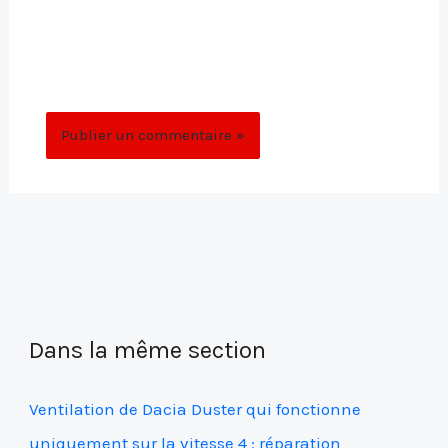
Enregistrer mon nom, mon e-mail et mon
site dans le navigateur pour mon prochain
commentaire.
Dans la même section
Ventilation de Dacia Duster qui fonctionne
uniquement sur la vitesse 4 : réparation