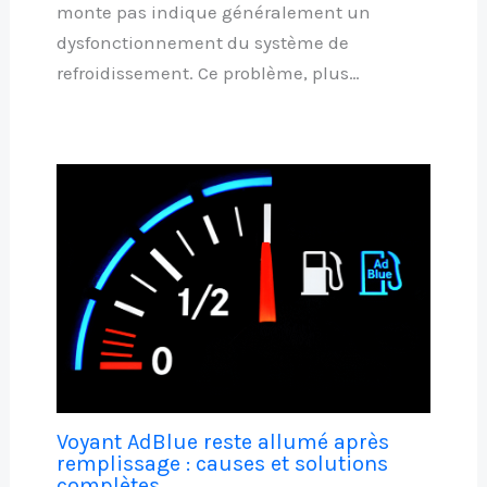
monte pas indique généralement un
dysfonctionnement du système de
refroidissement. Ce problème, plus…
Voyant AdBlue reste allumé après
remplissage : causes et solutions
complètes